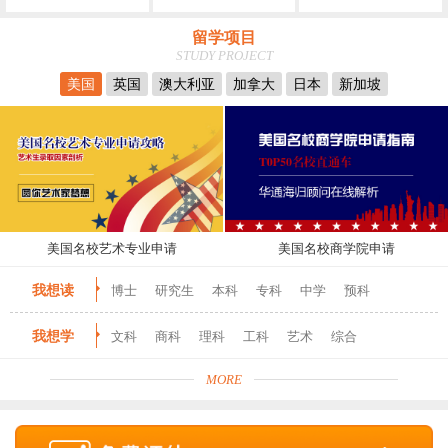
留学项目
STUDY PROJECT
美国
英国
澳大利亚
加拿大
日本
新加坡
美国名校艺术专业申请
美国名校商学院申请
我想读
博士
研究生
本科
专科
中学
预科
我想学
文科
商科
理科
工科
艺术
综合
MORE