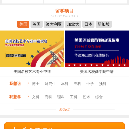
留学项目
STUDY PROJECT
美国
英国
澳大利亚
加拿大
日本
新加坡
美国名校艺术专业申请
美国名校商学院申请
我想读
博士
研究生
本科
专科
中学
预科
我想学
文科
商科
理科
工科
艺术
综合
MORE