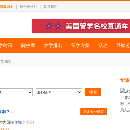
|
|
招贤纳士
招合作伙伴
联系我们
学时讯
院校库
大学排名
留学方案
活动
经验
留学问答
华通
？ ...
更多专业解答
拿大国籍
[详情]
[1回答]
外绿卡]