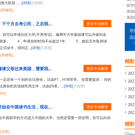
大阶段，...
[详情]
[1回答]
留学
技术移民]
美国
英国
下个月去考公民，之后我...
更多专业解答
寻
可以申请社区大学(不用考试)，修两年大学基础课可以升级到名
边
很多。 4，申请你的时间不会超过1年。 5，婚后五年取得绿
式绿卡，得到正...
[详情]
[1回答]
技术移民]
精彩
请父母过来美国，需要我...
更多专业解答
202
定还有一个别的合法身份， 比如F1，H1B等等。 你需要提供： 你的
202
身份的其他移民局文件，比如20表。...
[详情]
[1回答]
通
202
绿卡]
舟
202
学
202
始在中国读书生活，现在...
更多专业解答
留
202
中国留学的方式进入中国的大学。当然还需要一些证明，你可以向你
华
精彩
读大学]