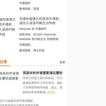
华通国际
案例国家：英国
无缝衔接澳大利亚高中课程，
成功入读圣约翰文法学校
Haoyuan 孙 华通留学
录取学校：St John Grammar,
Adelaide 圣约翰文法. 阿德莱德
华通国际
案例国家：澳大利亚
分享
更多
英国本科申请需要满足哪些
高考已经进入倒计时阶段，对于
成绩要求？
备战高考的不少学生来说，做好
了高考留学两手准备，那么，英
国本科申请需要满...
[详文]
会计与金融专业申请全解析
利亚留学存款证明具体细节详解