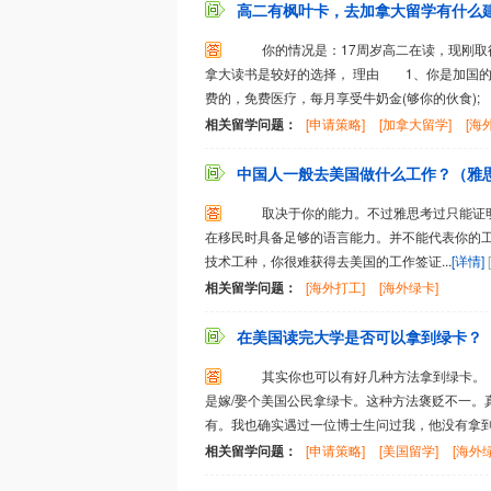
高二有枫叶卡，去加拿大留学有什么建议
你的情况是：17周岁高二在读，现刚取
拿大读书是较好的选择， 理由 1、你是加国
费的，免费医疗，每月享受牛奶金(够你的伙食); 
相关留学问题：
[申请策略]
[加拿大留学]
[海
中国人一般去美国做什么工作？（雅思考
取决于你的能力。不过雅思考过只能证明
在移民时具备足够的语言能力。并不能代表你的
技术工种，你很难获得去美国的工作签证...
[详情]
相关留学问题：
[海外打工]
[海外绿卡]
在美国读完大学是否可以拿到绿卡？
其实你也可以有好几种方法拿到绿卡。 一
是嫁/娶个美国公民拿绿卡。这种方法褒贬不一。
有。我也确实遇过一位博士生问过我，他没有拿到H-
相关留学问题：
[申请策略]
[美国留学]
[海外