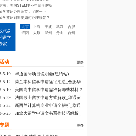
指南：美国STEM专业申请全解析
留学签证办理细节，了解一下！
留学签证到期要如何办理续签？
北京
上海
宁波
武汉
合肥
找您身
绵阳
太原
温州
舟山
台州
的留学
专家
活动
更多
3-5-19
华通国际项目说明会(纽约站)
3-5-12
荷兰本科留学申请途径汇总_合肥华
留学
3-5-10
美国高中留学申请需准备哪些材料？
山华通留学
3-5-29
法国硕士留学申请方式解读_华通留
3-5-22
新西兰计算机专业申请全解析_华通
学
3-5-25
加拿大留学申请文书写作技巧解析_
通留学
专题
更多