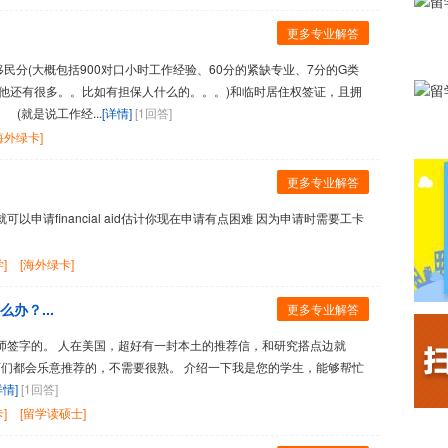
更多专业解答
(大概包括900对口小时工作经验、60分的紧缺专业、7分的G类
他还有很多。。比如有担保人什么的。。。)和临时居住权签证，且拥
(就是说工作经...
[详情]
[1回答]
海外绿卡]
更多专业解答
申请financial aid估计你现在申请有点困难 因为申请时需要工卡
]
[海外绿卡]
办？...
更多专业解答
签字的。 人在美国，超好有一封本土的推荐信，和研究搭点边就
老师们都会乐意推荐的，不需要很熟。 介绍一下我是您的学生，能够帮忙
详情]
[1回答]
]
[留学读硕士]