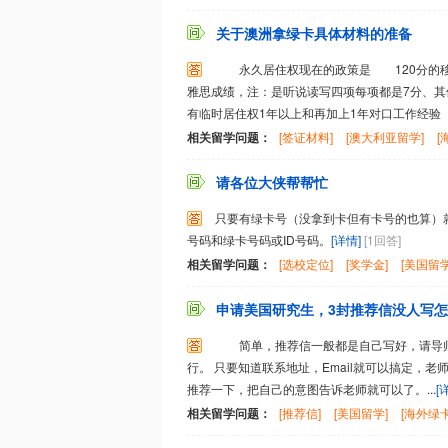
关于澳洲拿绿卡具体材料的准备
永久居住权现在的政策是 120分的移民分
雅思成绩，注：是听说读写四项每项都是7分、其
有临时居住权1年以上和再加上1年对口工作经验 
相关留学问题：
[签证材料]
[澳大利亚留学]
[
请各位大侠帮帮忙
只要有绿卡号（没拿到卡但有卡号的也算）就可以
号码和绿卡号码或ID号码。
[详情]
[1回答]
相关留学问题：
[选校定位]
[奖学金]
[美国留学
申请美国研究生，3封推荐信没人写怎么
简单，推荐信一般都是自己写好，请导师
行。 只要知道联系地址，Email就可以搞定，
推荐一下，把自己的意图告诉老师就可以了。...
[
相关留学问题：
[推荐信]
[美国留学]
[海外绿卡