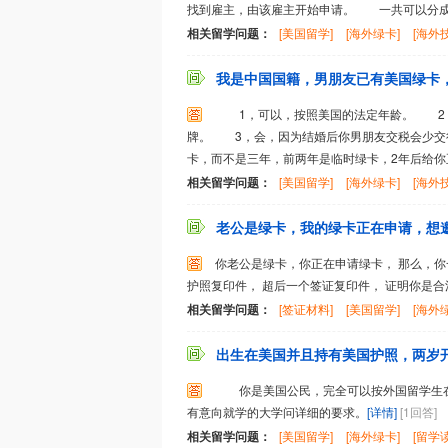
找到雇主，由该雇主开始申请。 一共可以分成两
相关留学问题：
[美国留学]
[海外绿卡]
[海外
我是中国国籍，男朋友已有美国绿卡，
1，可以，按照美国的法定年龄。 2，你
牌。 3，会，因为结婚后你男朋友交税会少交
卡，而不是三年，前两年是临时绿卡，2年后给你正
相关留学问题：
[美国留学]
[海外绿卡]
[海外
老公是绿卡，我的绿卡正在申请，想邀
你老公是绿卡，你正在申请绿卡， 那么，你一
护照复印件， 超后一个签证复印件， 证明你是合法
相关留学问题：
[签证材料]
[美国留学]
[海外
出生在美国并且持有美国护照，两岁开
你是美国公民，完全可以按外国留学生在
有意向就学的大学问详细的要求。
[详情]
[1回答]
相关留学问题：
[美国留学]
[海外绿卡]
[留学