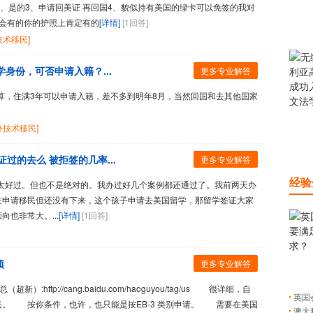
2、是的3、申请回美证 再回国4、貌似持有美国的绿卡可以免签的我对
会有的你的护照上肯定有的
[详情]
[1回答]
技术移民]
身份，可否申请入籍？...
更多专业解答
算，住满3年可以申请入籍，差不多到明年8月，当然回国和去其他国家
外技术移民]
过的去么 被拒签的几率...
更多专业解答
经验
好过。但也不是绝对的。我办过好几个案例都还通过了。我前两天办
在申请移民但还没有下来，这个孩子申请去美国留学，那留学签证大家
也非常大。...
[详情]
[1回答]
项
更多专业解答
http://cang.baidu.com/haoguyou/tag/us 很详细，自
英国
。 按你条件，也许，也只能是按EB-3 类别申请。 需要在美国
澳大