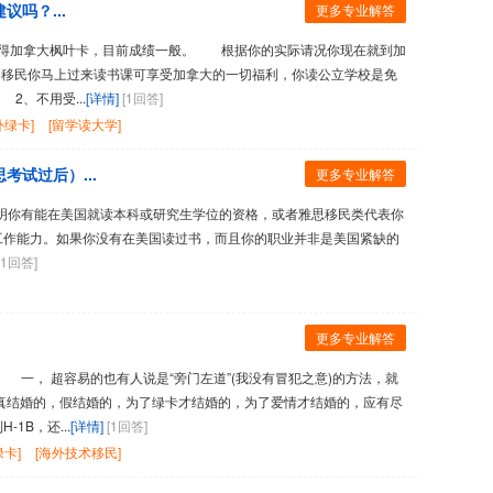
吗？...
更多专业解答
得加拿大枫叶卡，目前成绩一般。 根据你的实际请况你现在就到加
的移民你马上过来读书课可享受加拿大的一切福利，你读公立学校是免
2、不用受...
[详情]
[1回答]
外绿卡]
[留学读大学]
试过后）...
更多专业解答
你有能在美国就读本科或研究生学位的资格，或者雅思移民类代表你
工作能力。如果你没有在美国读过书，而且你的职业并非是美国紧缺的
[1回答]
更多专业解答
， 超容易的也有人说是“旁门左道”(我没有冒犯之意)的方法，就
真结婚的，假结婚的，为了绿卡才结婚的，为了爱情才结婚的，应有尽
1B，还...
[详情]
[1回答]
绿卡]
[海外技术移民]