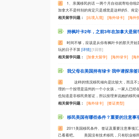
1、亲属移民的话 一两个月自动就寄给你啦
加拿大不是特别的肯定只是感觉是这样的5、肯定
相关留学问题：
[出境入境]
[海外绿卡]
[海外
持枫叶卡2年，之前3年在加拿大是留学
时间不够，应该是从你有枫叶卡的那天开始
玩的日子不算
[详情]
[1回答]
相关留学问题：
[加拿大留学]
[海外绿卡]
[海
我父母在美国持有绿卡 我申请探亲签证
这样的情况移民倾向是比较大，而且不太
理的一个按理是温州的一个小女孩，一家人已经
也知道是非移民类签证，所以按理来说她的移民倾向
相关留学问题：
[海外绿卡]
[签证类型]
移民美国有哪些条件？重要的注意事
2011美国移民条件、签证及重要注意事项汇总（超新）:
己看看吧。 美国没有技术移民，只有职业移民