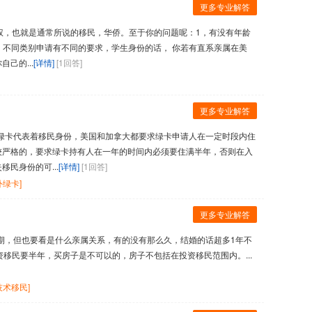
更多专业解答
居留权，也就是通常所说的移民，华侨。至于你的问题呢：1，有没有年龄
？ 不同类别申请有不同的要求，学生身份的话， 你若有直系亲属在美
己的...
[详情]
[1回答]
更多专业解答
代表着移民身份，美国和加拿大都要求绿卡申请人在一定时段内住
严格的，要求绿卡持有人在一年的时间内必须要住满半年，否则在入
民身份的可...
[详情]
[1回答]
外绿卡]
更多专业解答
期，但也要看是什么亲属关系，有的没有那么久，结婚的话超多1年不
移民要半年，买房子是不可以的，房子不包括在投资移民范围内。...
技术移民]