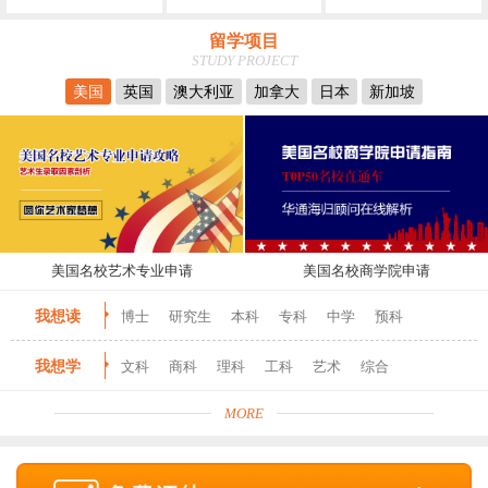
留学项目
STUDY PROJECT
美国
英国
澳大利亚
加拿大
日本
新加坡
美国名校艺术专业申请
美国名校商学院申请
我想读
博士
研究生
本科
专科
中学
预科
我想学
文科
商科
理科
工科
艺术
综合
MORE