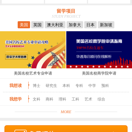
留学项目
STUDY PROJECT
美国
英国
澳大利亚
加拿大
日本
新加坡
美国名校艺术专业申请
美国名校商学院申请
我想读
博士
研究生
本科
专科
中学
预科
我想学
文科
商科
理科
工科
艺术
综合
MORE