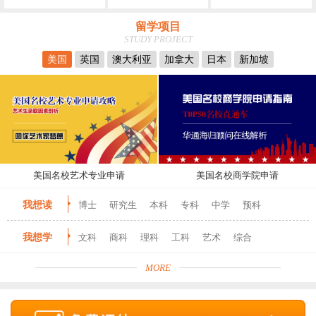
留学项目
STUDY PROJECT
美国
英国
澳大利亚
加拿大
日本
新加坡
美国名校艺术专业申请
美国名校商学院申请
我想读
博士
研究生
本科
专科
中学
预科
我想学
文科
商科
理科
工科
艺术
综合
MORE