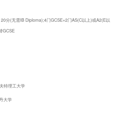
(无需IB Diploma);4门GCSE+2门AS(C以上)或A2(E以
替GCSE
ogy代尔夫特理工大学
斯特丹大学