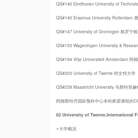
QS#140 Eindhoven University of Te
QS#140 Erasmus University Rotte
QS#147 University of Groningen 格罗
QS#153 Wageningen University & Re
QS#194 Vrije Universiteit Amster
QS#203 University of Twente 特文特大学
QS#239 Maastricht University 马斯特
阿姆斯特丹国际预科中心本科桥梁课程的CO
02 University of Twente,Internat
⭐大学概况