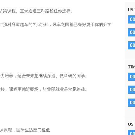
、桥梁课程、直录通道三种路径任你选择。
US
0
年预科弯道超车的"行动派"，风车之国都已备好属于你的升学
0
0
TI
术能力培养，适合未来想继续深造、做科研的同学。
0
业对接，课程更贴近职场，毕业即就业是常见路径。
0
0
QS
文授课课程，国际生适应门槛低
0