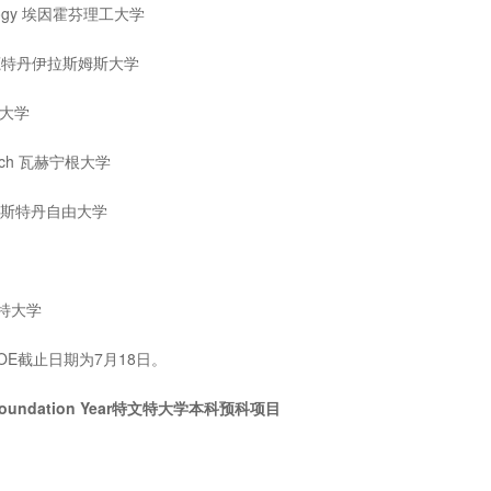
chnology 埃因霍芬理工大学
rdam 鹿特丹伊拉斯姆斯大学
宁根大学
search 瓦赫宁根大学
dam 阿姆斯特丹自由大学
里赫特大学
E截止日期为7月18日。
ional Foundation Year特文特大学本科预科项目