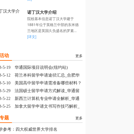
诺丁汉大学介绍
院校基本信息诺丁汉大学建于
1881年位于英格兰中部的东米德
兰地区是英国久负盛名的罗素...
[详文]
活动
更多
3-5-19
华通国际项目说明会(纽约站)
3-5-12
荷兰本科留学申请途径汇总_合肥华
留学
3-5-10
美国高中留学申请需准备哪些材料？
山华通留学
3-5-29
法国硕士留学申请方式解读_华通留
3-5-22
新西兰计算机专业申请全解析_华通
学
3-5-25
加拿大留学申请文书写作技巧解析_
通留学
专题
更多