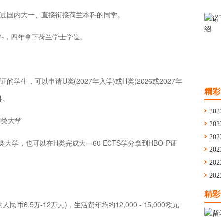
过国内大一、直接衔接荷兰本科的同学。
科，四年拿下荷兰学士学位。
生，可以申请U类(2027年入学)或H类(2026或2027年
精彩
科。
202
U类大学
202
通
202
大学，也可以在H类完成大一60 ECTS学分拿到HBO-P证
舟
202
学
202
留
202
华
精彩
人民币6.5万-12万元)，生活费年均约12,000 - 15,000欧元