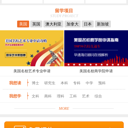
留学项目
STUDY PROJECT
美国
英国
澳大利亚
加拿大
日本
新加坡
美国名校艺术专业申请
美国名校商学院申请
我想读
博士
研究生
本科
专科
中学
预科
我想学
文科
商科
理科
工科
艺术
综合
MORE