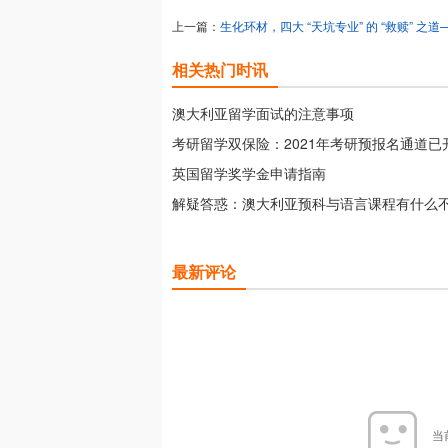
上一篇：
生化环材，四大 “天坑专业” 的 “救赎” 之
国 ESG 硕士如何点石成金
相关热门时讯
澳大利亚留学面试的注意事项
考研留学双保险：2021年考研预报名通道已
英国留学奖学金申请指南
解疑答惑：澳大利亚预科与语言课程有什么
最新评论
当