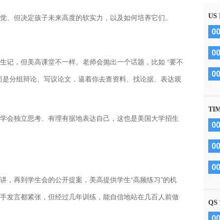
觉、但决定孩子未来高度的软实力，以及如何培养它们。
US
0
0
生记，但美高课堂不一样。老师会抛出一个话题，比如 “要不
0
而是分组辩论、写议论文，逼着你去查资料、找论据、表达观
TI
学会独立思考、有理有据地表达自己，这也是美国大学招生
0
0
0
讲，再到学生会的公开提案，美高提供学生“高频练习”的机
手发言都紧张，但经过几年训练，能自信地站在几百人前做
QS
0