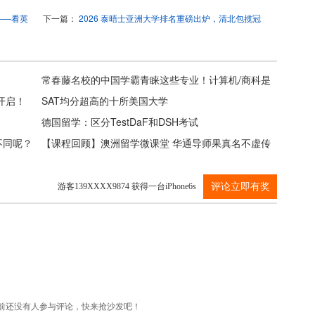
道——看英
下一篇：
2026 泰晤士亚洲大学排名重磅出炉，清北包揽冠
亚军！
常春藤名校的中国学霸青睐这些专业！计算机/商科是
开启！
主流吗？
SAT均分超高的十所美国大学
德国留学：区分TestDaF和DSH考试
不同呢？
【课程回顾】澳洲留学微课堂 华通导师果真名不虚传
游客139XXXX9874 获得一台iPhone6s
评论立即有奖
游客139XXXX9874 获得一台iPhone6s
游客139XXXX9874 获得一台iPhone6s
前还没有人参与评论，快来抢沙发吧！