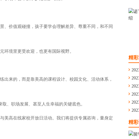
景、价值观碰撞，孩子要学会理解差异、尊重不同，和不同
元环境里更受欢迎，也更有国际视野。
精彩
202
练出来的，而是靠美高的课程设计、校园文化、活动体系，
202
通
202
舟
202
学
202
校录取、职场发展、甚至人生幸福的关键底色。
留
202
与美高在线家校开放日活动。我们将提供专属咨询，量身定
华
精彩