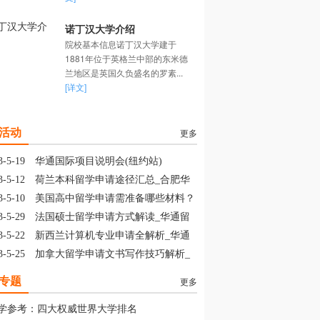
诺丁汉大学介绍
院校基本信息诺丁汉大学建于
1881年位于英格兰中部的东米德
兰地区是英国久负盛名的罗素...
[详文]
活动
更多
3-5-19
华通国际项目说明会(纽约站)
3-5-12
荷兰本科留学申请途径汇总_合肥华
留学
3-5-10
美国高中留学申请需准备哪些材料？
山华通留学
3-5-29
法国硕士留学申请方式解读_华通留
3-5-22
新西兰计算机专业申请全解析_华通
学
3-5-25
加拿大留学申请文书写作技巧解析_
通留学
专题
更多