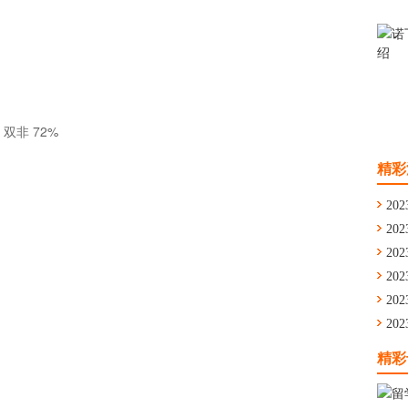
双非 72%
精彩
202
202
通
202
舟
202
学
202
留
202
华
精彩