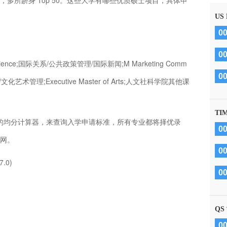
，多所跻身 Top 50。这些大学有哪些优质硕士项目，具体申
US
0
0
a science;国际关系/公共政策管理/国际新闻;M Marketing Comm
0
ation/文化艺术管理;Executive Master of Arts;人文社科学院其他课
TI
用自己的均分计算器，来查询入学申请标准，所有专业都将择优录
0
网。
0
7.0)
0
QS
0