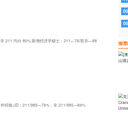
0
0
8% ,非 211 均分 80%;新增经济学硕士：211—76/双非—88
推荐
;JD：211/985—76%，非 211/985—84%