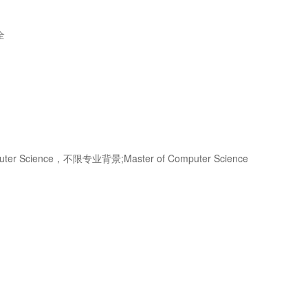
全
r Science，不限专业背景;Master of Computer Science