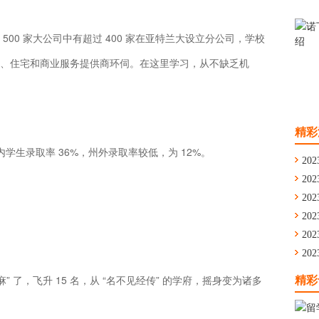
00 家大公司中有超过 400 家在亚特兰大设立分公司，学校
、住宅和商业服务提供商环伺。在这里学习，从不缺乏机
精彩
申请，州内学生录取率 36%，州外录取率较低，为 12%。
202
202
通
202
舟
202
学
202
留
202
华
赢麻” 了，飞升 15 名，从 “名不见经传” 的学府，摇身变为诸多
精彩