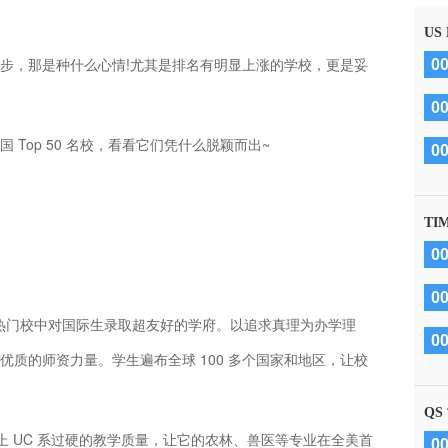
US
步，那是种什么心情!尤其是排名有明显上涨的学校，更是妥
0
0
Top 50 名校，看看它们凭什么脱颖而出~
0
TI
0
0
C 热门校中对国际生录取超友好的学府。以追求真理为办学理
0
质的师资力量。学生遍布全球 100 多个国家和地区，让校
QS
加上 UC 系过硬的教学质量，让它的农林、兽医等专业在全美首
0