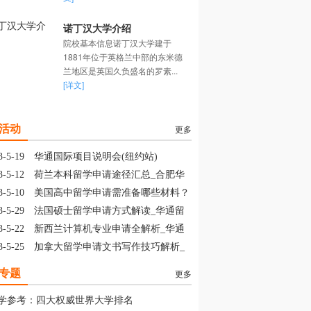
诺丁汉大学介绍
院校基本信息诺丁汉大学建于
1881年位于英格兰中部的东米德
兰地区是英国久负盛名的罗素...
[详文]
活动
更多
3-5-19
华通国际项目说明会(纽约站)
3-5-12
荷兰本科留学申请途径汇总_合肥华
留学
3-5-10
美国高中留学申请需准备哪些材料？
山华通留学
3-5-29
法国硕士留学申请方式解读_华通留
3-5-22
新西兰计算机专业申请全解析_华通
学
3-5-25
加拿大留学申请文书写作技巧解析_
通留学
专题
更多