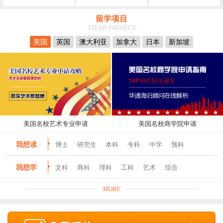
留学项目
STUDY PROJECT
美国
英国
澳大利亚
加拿大
日本
新加坡
美国名校艺术专业申请
美国名校商学院申请
我想读
博士
研究生
本科
专科
中学
预科
我想学
文科
商科
理科
工科
艺术
综合
MORE