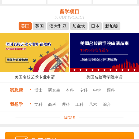
留学项目
STUDY PROJECT
美国
英国
澳大利亚
加拿大
日本
新加坡
美国名校艺术专业申请
美国名校商学院申请
我想读
博士
研究生
本科
专科
中学
预科
我想学
文科
商科
理科
工科
艺术
综合
MORE