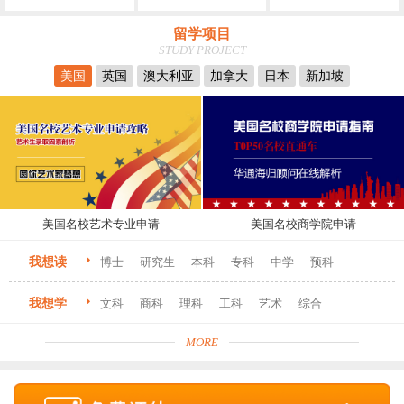
留学项目
STUDY PROJECT
美国
英国
澳大利亚
加拿大
日本
新加坡
美国名校艺术专业申请
美国名校商学院申请
我想读
博士
研究生
本科
专科
中学
预科
我想学
文科
商科
理科
工科
艺术
综合
MORE