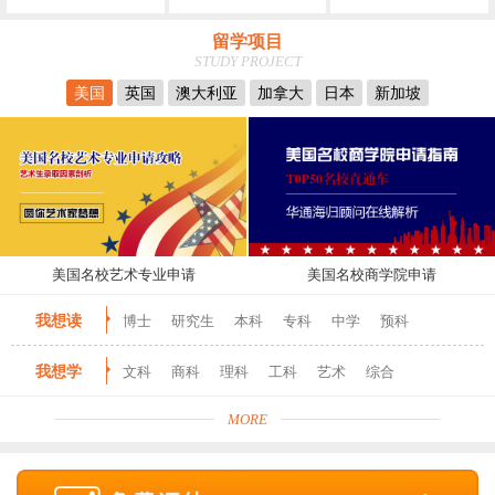
留学项目
STUDY PROJECT
美国
英国
澳大利亚
加拿大
日本
新加坡
美国名校艺术专业申请
美国名校商学院申请
我想读
博士
研究生
本科
专科
中学
预科
我想学
文科
商科
理科
工科
艺术
综合
MORE