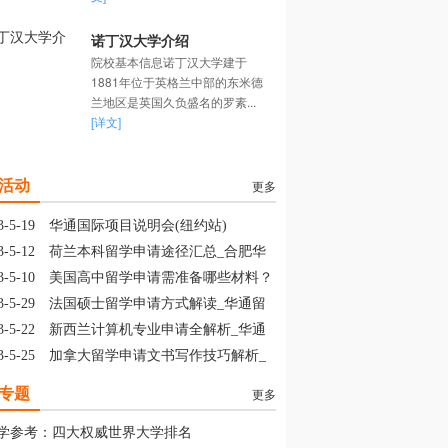
诺丁汉大学介绍
院校基本信息诺丁汉大学建于
1881年位于英格兰中部的东米德
兰地区是英国久负盛名的罗素...
[详文]
活动
更多
3-5-19
华通国际项目说明会(纽约站)
3-5-12
荷兰本科留学申请途径汇总_合肥华
留学
3-5-10
美国高中留学申请需准备哪些材料？
山华通留学
3-5-29
法国硕士留学申请方式解读_华通留
3-5-22
新西兰计算机专业申请全解析_华通
学
3-5-25
加拿大留学申请文书写作技巧解析_
通留学
专题
更多