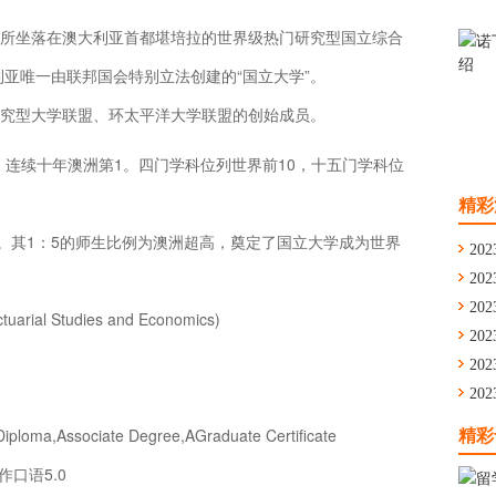
所坐落在澳大利亚首都堪培拉的世界级热门研究型国立综合
利亚唯一由联邦国会特别立法创建的“国立大学”。
究型大学联盟、环太平洋大学联盟的创始成员。
22，连续十年澳洲第1。四门学科位列世界前10，十五门学科位
精彩
1。其1：5的师生比例为澳洲超高，奠定了国立大学成为世界
202
202
通
202
ctuarial Studies and Economics)
舟
202
学
202
留
202
华
Associate Degree,AGraduate Certificate
精彩
作口语5.0