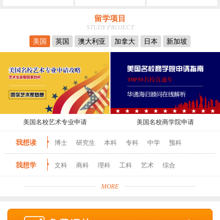
留学项目
STUDY PROJECT
美国
英国
澳大利亚
加拿大
日本
新加坡
美国名校艺术专业申请
美国名校商学院申请
我想读
博士
研究生
本科
专科
中学
预科
我想学
文科
商科
理科
工科
艺术
综合
MORE