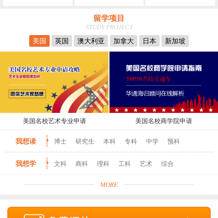
留学项目
STUDY PROJECT
美国
英国
澳大利亚
加拿大
日本
新加坡
美国名校艺术专业申请
美国名校商学院申请
我想读
博士
研究生
本科
专科
中学
预科
我想学
文科
商科
理科
工科
艺术
综合
MORE