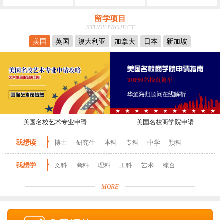
留学项目
STUDY PROJECT
美国
英国
澳大利亚
加拿大
日本
新加坡
美国名校艺术专业申请
美国名校商学院申请
我想读
博士
研究生
本科
专科
中学
预科
我想学
文科
商科
理科
工科
艺术
综合
MORE