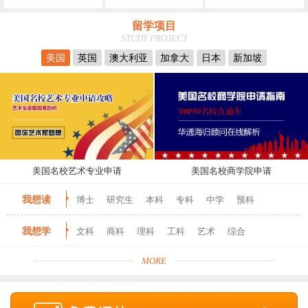
留学项目
STUDY PROJECT
美国
英国
澳大利亚
加拿大
日本
新加坡
美国名校艺术专业申请
美国名校商学院申请
我想读
博士
研究生
本科
专科
中学
预科
我想学
文科
商科
理科
工科
艺术
综合
MORE