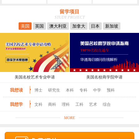
留学项目
STUDY PROJECT
美国
英国
澳大利亚
加拿大
日本
新加坡
美国名校艺术专业申请
美国名校商学院申请
我想读
博士
研究生
本科
专科
中学
预科
我想学
文科
商科
理科
工科
艺术
综合
MORE