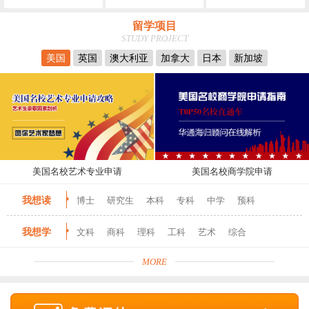
留学项目
STUDY PROJECT
美国
英国
澳大利亚
加拿大
日本
新加坡
美国名校艺术专业申请
美国名校商学院申请
我想读
博士
研究生
本科
专科
中学
预科
我想学
文科
商科
理科
工科
艺术
综合
MORE