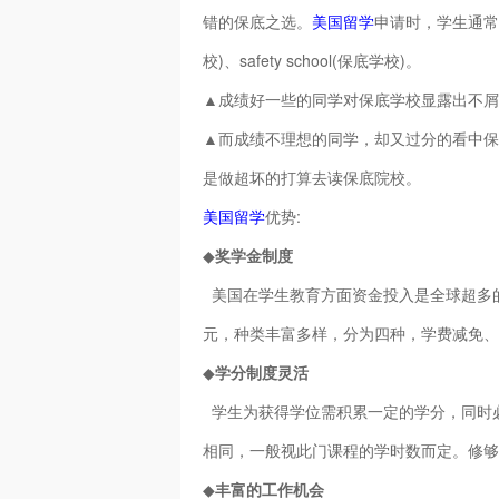
错的保底之选。
美国留学
申请时，学生通常会
校)、safety school(保底学校)。
▲成绩好一些的同学对保底学校显露出不屑
▲而成绩不理想的同学，却又过分的看中保
是做超坏的打算去读保底院校。
美国留学
优势:
◆
奖学金制度
美国在学生教育方面资金投入是全球超多的
元，种类丰富多样，分为四种，学费减免、
◆
学分制度灵活
学生为获得学位需积累一定的学分，同时
相同，一般视此门课程的学时数而定。修够
◆
丰富的工作机会