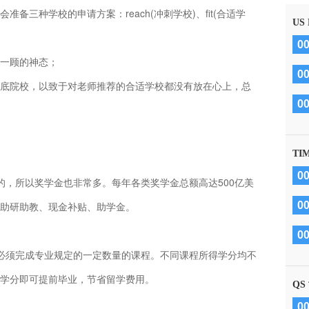
准备三种学校的申请方案：reach(冲刺学校)、fit(合适学
US
0
一顾的神态；
0
底院校，以致于对老师推荐的合适学校都没有放在心上，总
0
TI
0
，所以奖学金也非常多。每年各类奖学金总额高达500亿美
助研助教、现金补贴、助学金。
0
0
必须完成专业规定的一定数量的课程。不同课程所得学分均不
学分即可提前毕业，节省留学费用。
QS
0