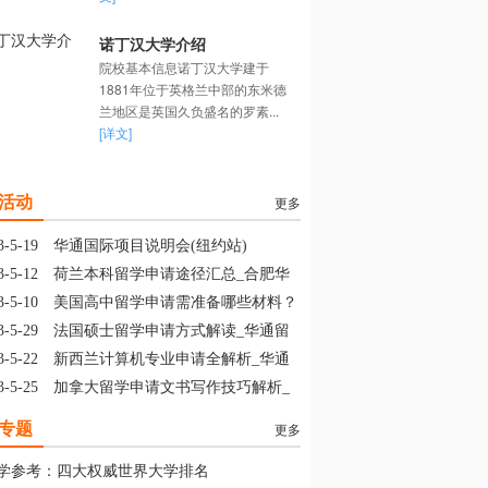
诺丁汉大学介绍
院校基本信息诺丁汉大学建于
1881年位于英格兰中部的东米德
兰地区是英国久负盛名的罗素...
[详文]
活动
更多
3-5-19
华通国际项目说明会(纽约站)
3-5-12
荷兰本科留学申请途径汇总_合肥华
留学
3-5-10
美国高中留学申请需准备哪些材料？
山华通留学
3-5-29
法国硕士留学申请方式解读_华通留
3-5-22
新西兰计算机专业申请全解析_华通
学
3-5-25
加拿大留学申请文书写作技巧解析_
通留学
专题
更多