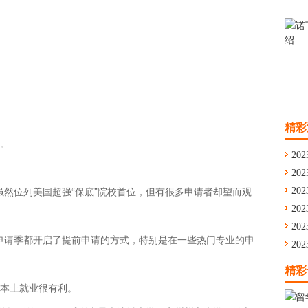
精彩
。
202
202
虽然位列美国超强“保底”院校首位，但有很多申请者却望而观
通
202
舟
202
学
202
年申请季都开启了提前申请的方式，特别是在一些热门专业的申
留
202
华
精彩
本土就业很有利。