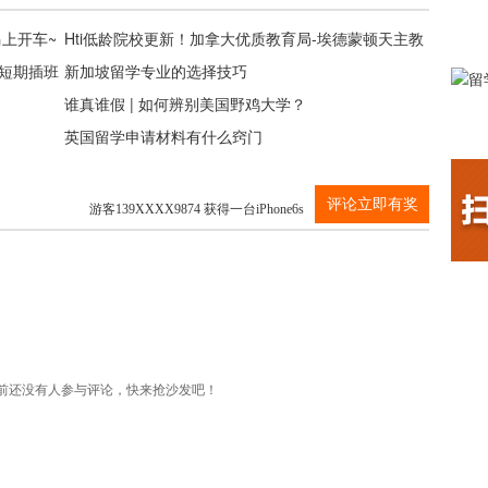
马上开车~
Hti低龄院校更新！加拿大优质教育局-埃德蒙顿天主教
校短期插班
育局
新加坡留学专业的选择技巧
谁真谁假 | 如何辨别美国野鸡大学？
英国留学申请材料有什么窍门
游客139XXXX9874 获得一台iPhone6s
评论立即有奖
游客139XXXX9874 获得一台iPhone6s
游客139XXXX9874 获得一台iPhone6s
前还没有人参与评论，快来抢沙发吧！