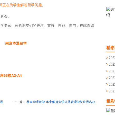
老师正在为学生解答留学问题。
机会。
学专家、家长朋友们的关注、支持、理解、参与，在此真诚
南京华通留学
精彩
202
202
通
202
6楼A2-A4
舟
202
学
202
留
202
华
精彩
展
下一篇：
恭喜华通留学-华中师范大学公共管理学院世界名校
申请讲座圆满结束