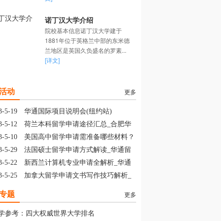
诺丁汉大学介绍
院校基本信息诺丁汉大学建于
1881年位于英格兰中部的东米德
兰地区是英国久负盛名的罗素...
[详文]
活动
更多
3-5-19
华通国际项目说明会(纽约站)
3-5-12
荷兰本科留学申请途径汇总_合肥华
留学
3-5-10
美国高中留学申请需准备哪些材料？
山华通留学
3-5-29
法国硕士留学申请方式解读_华通留
3-5-22
新西兰计算机专业申请全解析_华通
学
3-5-25
加拿大留学申请文书写作技巧解析_
通留学
专题
更多