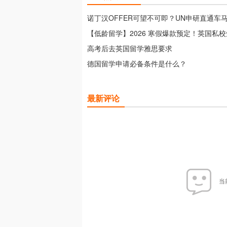
诺丁汉OFFER可望不可即？UN申研直通车
【低龄留学】2026 寒假爆款预定！英国私
开放申请！
高考后去英国留学雅思要求
德国留学申请必备条件是什么？
最新评论
当