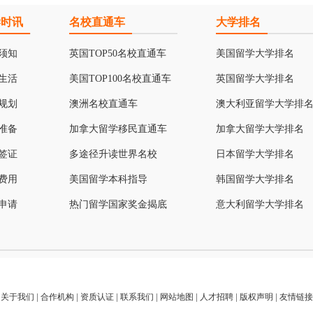
学时讯
名校直通车
大学排名
须知
英国TOP50名校直通车
美国留学大学排名
生活
美国TOP100名校直通车
英国留学大学排名
规划
澳洲名校直通车
澳大利亚留学大学排
准备
加拿大留学移民直通车
加拿大留学大学排名
签证
多途径升读世界名校
日本留学大学排名
费用
美国留学本科指导
韩国留学大学排名
申请
热门留学国家奖金揭底
意大利留学大学排名
关于我们
|
合作机构
|
资质认证
|
联系我们
|
网站地图
|
人才招聘
|
版权声明
|
友情链接