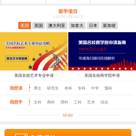
留学项目
STUDY PROJECT
美国
英国
澳大利亚
加拿大
日本
新加坡
美国名校艺术专业申请
美国名校商学院申请
我想读
博士
研究生
本科
专科
中学
预科
我想学
文科
商科
理科
工科
艺术
综合
MORE