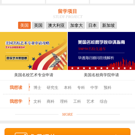
留学项目
STUDY PROJECT
美国
英国
澳大利亚
加拿大
日本
新加坡
美国名校艺术专业申请
美国名校商学院申请
我想读
博士
研究生
本科
专科
中学
预科
我想学
文科
商科
理科
工科
艺术
综合
MORE