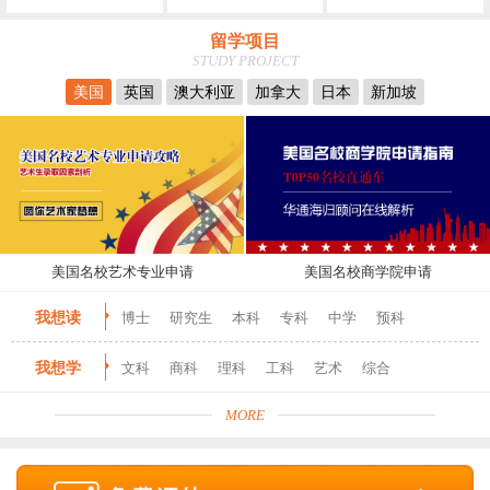
留学项目
STUDY PROJECT
美国
英国
澳大利亚
加拿大
日本
新加坡
美国名校艺术专业申请
美国名校商学院申请
我想读
博士
研究生
本科
专科
中学
预科
我想学
文科
商科
理科
工科
艺术
综合
MORE