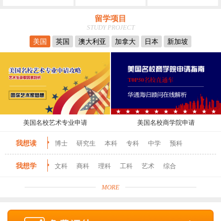
留学项目
STUDY PROJECT
美国
英国
澳大利亚
加拿大
日本
新加坡
美国名校艺术专业申请
美国名校商学院申请
我想读
博士
研究生
本科
专科
中学
预科
我想学
文科
商科
理科
工科
艺术
综合
MORE