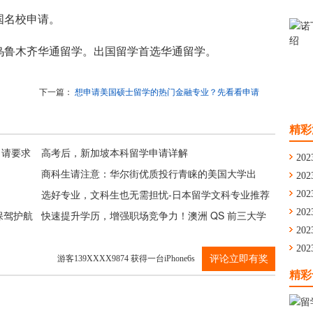
国名校申请。
乌鲁木齐华通留学。出国留学首选华通留学。
下一篇：
想申请美国硕士留学的热门金融专业？先看看申请
要求
精彩
申请要求
高考后，新加坡本科留学申请详解
202
商科生请注意：华尔街优质投行青睐的美国大学出
202
炉！宾大超好！
选好专业，文科生也无需担忧-日本留学文科专业推荐
通
202
舟
202
保驾护航
快速提升学历，增强职场竞争力！澳洲 QS 前三大学
学
202
——短学制商科硕士项目盘点
留
202
游客139XXXX9874 获得一台iPhone6s
评论立即有奖
华
精彩
游客139XXXX9874 获得一台iPhone6s
游客139XXXX9874 获得一台iPhone6s