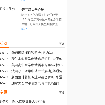
诺丁汉大学介绍
院校基本信息诺丁汉大学建于
1881年位于英格兰中部的东米德
兰地区是英国久负盛名的罗素...
[详文]
活动
更多
3-5-19
华通国际项目说明会(纽约站)
3-5-12
荷兰本科留学申请途径汇总_合肥华
留学
3-5-10
美国高中留学申请需准备哪些材料？
山华通留学
3-5-29
法国硕士留学申请方式解读_华通留
3-5-22
新西兰计算机专业申请全解析_华通
学
3-5-25
加拿大留学申请文书写作技巧解析_
通留学
专题
更多