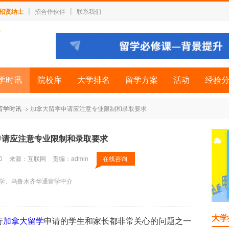
|
|
招贤纳士
招合作伙伴
联系我们
学时讯
院校库
大学排名
留学方案
活动
经验
留学时讯
-> 加拿大留学申请应注意专业限制和录取要求
申请应注意专业限制和录取要求
0
来源：互联网
责编：admin
在线咨询
学、乌鲁木齐华通留学中介
大学
行
加拿大留学
申请的学生和家长都非常关心的问题之一