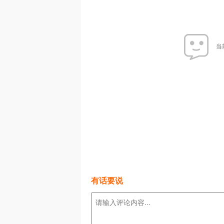
当
有话要说