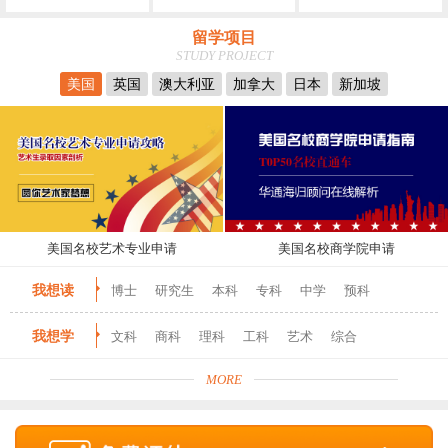
留学项目
STUDY PROJECT
美国
英国
澳大利亚
加拿大
日本
新加坡
美国名校艺术专业申请
美国名校商学院申请
我想读
博士
研究生
本科
专科
中学
预科
我想学
文科
商科
理科
工科
艺术
综合
MORE