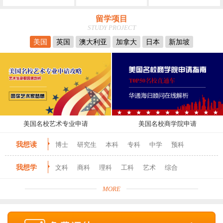
留学项目
STUDY PROJECT
美国
英国
澳大利亚
加拿大
日本
新加坡
美国名校艺术专业申请
美国名校商学院申请
我想读
博士
研究生
本科
专科
中学
预科
我想学
文科
商科
理科
工科
艺术
综合
MORE