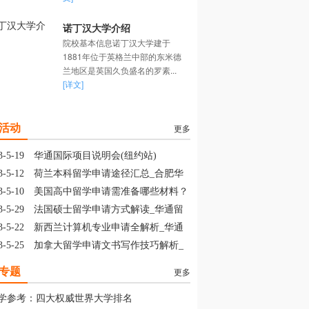
诺丁汉大学介绍
院校基本信息诺丁汉大学建于
1881年位于英格兰中部的东米德
兰地区是英国久负盛名的罗素...
[详文]
活动
更多
3-5-19
华通国际项目说明会(纽约站)
3-5-12
荷兰本科留学申请途径汇总_合肥华
留学
3-5-10
美国高中留学申请需准备哪些材料？
山华通留学
3-5-29
法国硕士留学申请方式解读_华通留
3-5-22
新西兰计算机专业申请全解析_华通
学
3-5-25
加拿大留学申请文书写作技巧解析_
通留学
专题
更多