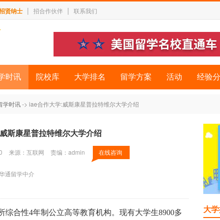
|
|
招贤纳士
招合作伙伴
联系我们
学时讯
院校库
大学排名
留学方案
活动
经验
留学时讯
-> iae合作大学:威斯康星普拉特维尔大学介绍
学:威斯康星普拉特维尔大学介绍
0
来源：互联网
责编：admin
在线咨询
华通留学中介
大学
le是一所综合性4年制公立高等教育机构。现有大学生8900多