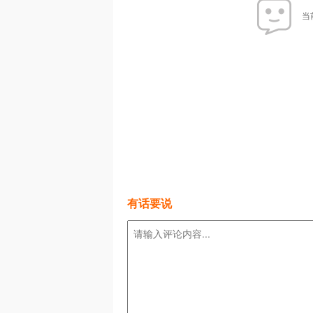
当
有话要说