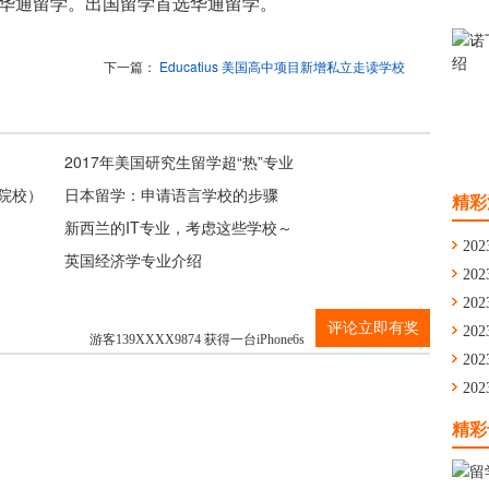
华通留学。出国留学首选华通留学。
下一篇：
Educatius 美国高中项目新增私立走读学校
2017年美国研究生留学超“热”专业
分院校）
日本留学：申请语言学校的步骤
精彩
新西兰的IT专业，考虑这些学校～
202
英国经济学专业介绍
202
通
202
游客139XXXX9874 获得一台iPhone6s
评论立即有奖
舟
202
学
202
游客139XXXX9874 获得一台iPhone6s
留
202
游客139XXXX9874 获得一台iPhone6s
华
精彩