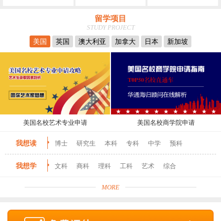
留学项目
STUDY PROJECT
美国
英国
澳大利亚
加拿大
日本
新加坡
美国名校艺术专业申请
美国名校商学院申请
我想读
博士
研究生
本科
专科
中学
预科
我想学
文科
商科
理科
工科
艺术
综合
MORE