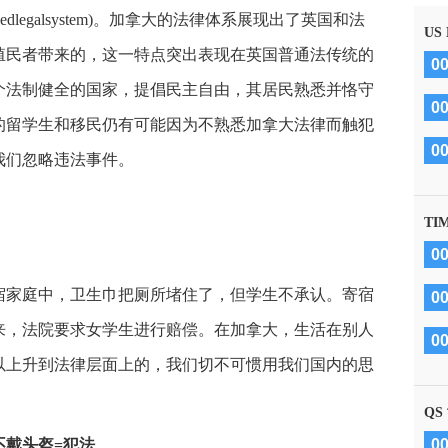
legalsystem)。加拿大的法律体系展现出了英国和法
US
殖民者带来的，这一特点突出表现在英国普通法传统的
0
个法制健全的国家，提倡民主自由，其居民熟悉并恪守
0
的留学生和移民仍有可能因为不熟悉加拿大法律而触犯
0
我们忽略违法事件。
TI
0
家庭中，卫生巾把厕所堵住了，但学生不承认。寄宿
0
来，法院要求女学生进行赔偿。在加拿大，生活在别人
0
以上升到法律层面上的，我们切不可惯用我们国内的思
QS
不戴头盔=犯法
0