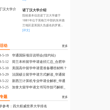
诺丁汉大学介绍
院校基本信息诺丁汉大学建于
1881年位于英格兰中部的东米德
兰地区是英国久负盛名的罗素...
[详文]
活动
更多
3-5-19
华通国际项目说明会(纽约站)
3-5-12
荷兰本科留学申请途径汇总_合肥华
留学
3-5-10
美国高中留学申请需准备哪些材料？
山华通留学
3-5-29
法国硕士留学申请方式解读_华通留
3-5-22
新西兰计算机专业申请全解析_华通
学
3-5-25
加拿大留学申请文书写作技巧解析_
通留学
专题
更多