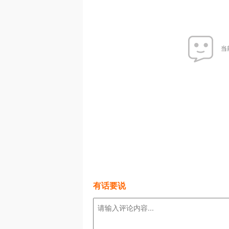
当
有话要说