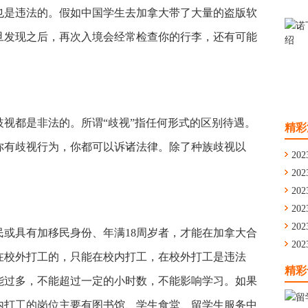
是违法的。假如中国学生去加拿大带了大量的盗版软
旦发现之后，再次入境会经常检查你的行李，还有可能
视都是非法的。所谓“歧视”指任何形式的区别待遇。
精彩
你有歧视行为，你都可以诉诸法律。除了种族歧视以
202
202
通
202
舟
202
学
202
或具有加移民身份、年满18周岁者，才能在加拿大合
留
202
在校外打工的，只能在校内打工，在校外打工是违法
华
精彩
能过多，不能超过一定的小时数，不能影响学习。如果
内打工的岗位主要有图书馆、学生食堂、留学生服务中