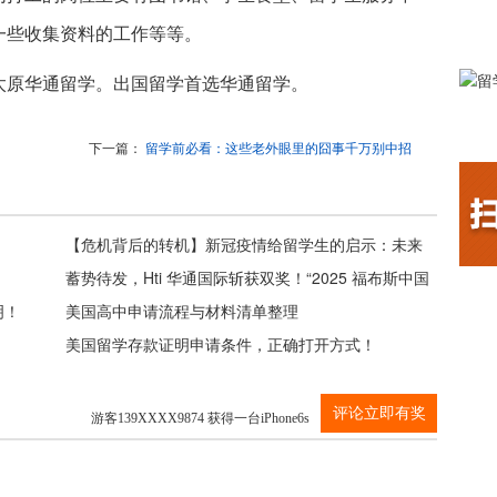
一些收集资料的工作等等。
太原华通留学。出国留学首选华通留学。
下一篇：
留学前必看：这些老外眼里的囧事千万别中招
【危机背后的转机】新冠疫情给留学生的启示：未来
这一领域的人才需求会急增
蓄势待发，Hti 华通国际斩获双奖！“2025 福布斯中国
明！
教育行业评选” 结果重磅出炉！
美国高中申请流程与材料清单整理
美国留学存款证明申请条件，正确打开方式！
游客139XXXX9874 获得一台iPhone6s
评论立即有奖
游客139XXXX9874 获得一台iPhone6s
游客139XXXX9874 获得一台iPhone6s