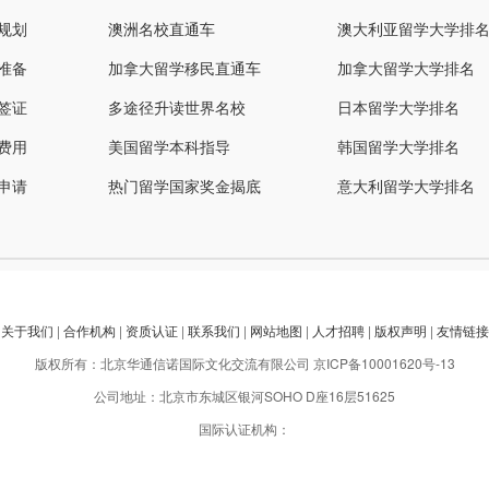
规划
澳洲名校直通车
澳大利亚留学大学排
准备
加拿大留学移民直通车
加拿大留学大学排名
签证
多途径升读世界名校
日本留学大学排名
费用
美国留学本科指导
韩国留学大学排名
申请
热门留学国家奖金揭底
意大利留学大学排名
关于我们
|
合作机构
|
资质认证
|
联系我们
|
网站地图
|
人才招聘
|
版权声明
|
友情链接
版权所有：北京华通信诺国际文化交流有限公司
京ICP备10001620号-13
公司地址：北京市东城区银河SOHO D座16层51625
国际认证机构：