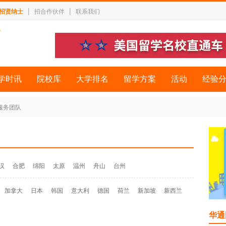
|
|
招贤纳士
招合作伙伴
联系我们
学时讯
院校库
大学排名
留学方案
活动
经验
 服务团队
汉
合肥
绵阳
太原
温州
舟山
台州
加拿大
日本
韩国
意大利
德国
荷兰
新加坡
新西兰
华通