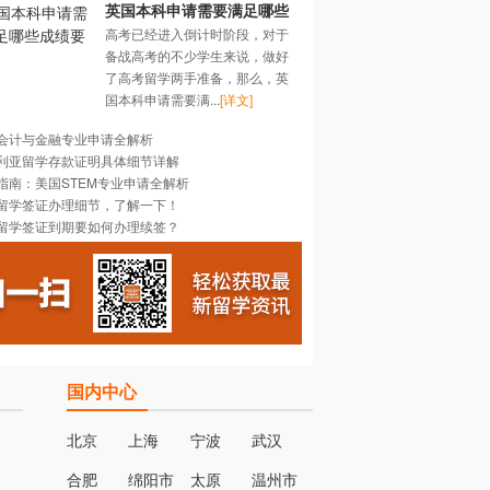
英国本科申请需要满足哪些
高考已经进入倒计时阶段，对于
成绩要求？
备战高考的不少学生来说，做好
了高考留学两手准备，那么，英
国本科申请需要满...
[详文]
会计与金融专业申请全解析
利亚留学存款证明具体细节详解
指南：美国STEM专业申请全解析
留学签证办理细节，了解一下！
留学签证到期要如何办理续签？
国内中心
北京
上海
宁波
武汉
合肥
绵阳市
太原
温州市