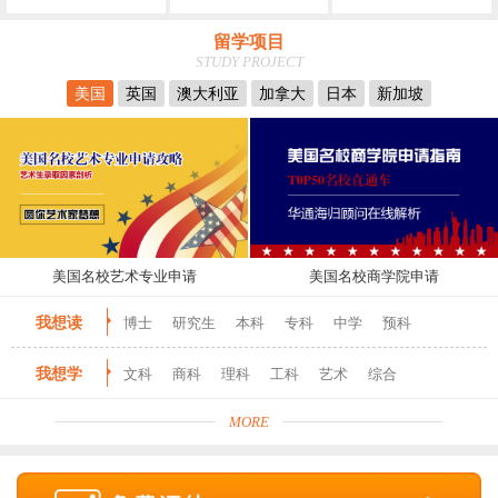
留学项目
STUDY PROJECT
美国
英国
澳大利亚
加拿大
日本
新加坡
美国名校艺术专业申请
美国名校商学院申请
我想读
博士
研究生
本科
专科
中学
预科
我想学
文科
商科
理科
工科
艺术
综合
MORE