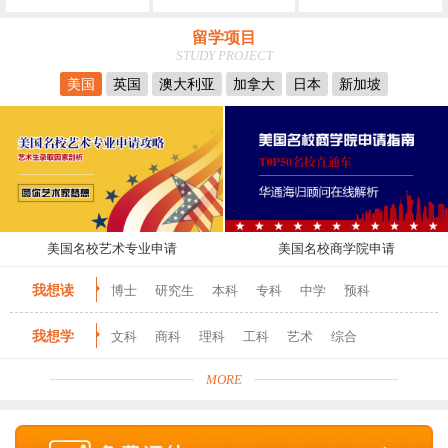
留学项目
STUDY PROJECT
美国
英国
澳大利亚
加拿大
日本
新加坡
美国名校艺术专业申请
美国名校商学院申请
我想读
博士
研究生
本科
专科
中学
预科
我想学
文科
商科
理科
工科
艺术
综合
MORE