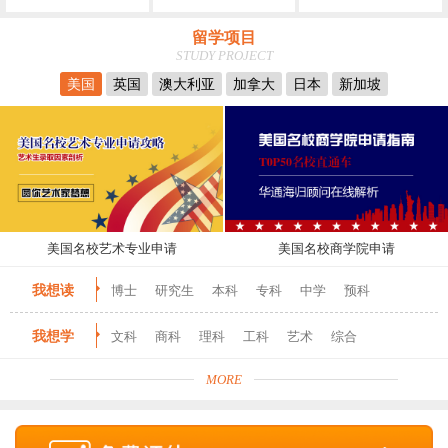
留学项目
STUDY PROJECT
美国
英国
澳大利亚
加拿大
日本
新加坡
美国名校艺术专业申请
美国名校商学院申请
我想读
博士
研究生
本科
专科
中学
预科
我想学
文科
商科
理科
工科
艺术
综合
MORE