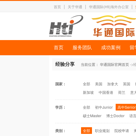
|
|
|
首页
关于华通
华通国际(Hti)海外办公室
首页
服务团队
成功案例
留
经验分享
当前位置：
华通国际官网首页
->
国家：
全部
美国
加拿大
英国
新加坡
中国香港
荷兰
意
学历：
全部
初中Junior
高中Senior
硕士Master
博士Doctor
语言
类别：
全部
职业规划
院校申请