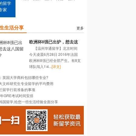
的留学
专家
生生活分享
更多
欧洲杯8强已出炉，想去这
【温州华通留学】北京时间
八国留学吗？
今天凌晨6月28日 2016年法国
欧洲杯8强已经全部产生。有8支
球队闯入1\4...
[详文]
：英国大学商科包括哪些专业?
大文科研究生专业留学的平均费用
兰留学行前准备的事项
16年GRE考试时间安排
韩国留学,给您一些生活经验全面分享