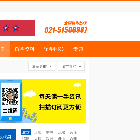
分享
留学资料
留学问答
专题
国家导航
城市导航
北京
上海
宁波
武汉
合肥
找您身
绵阳
太原
温州
舟山
台州