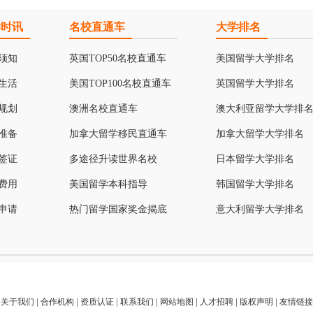
学时讯
名校直通车
大学排名
须知
英国TOP50名校直通车
美国留学大学排名
生活
美国TOP100名校直通车
英国留学大学排名
规划
澳洲名校直通车
澳大利亚留学大学排
准备
加拿大留学移民直通车
加拿大留学大学排名
签证
多途径升读世界名校
日本留学大学排名
费用
美国留学本科指导
韩国留学大学排名
申请
热门留学国家奖金揭底
意大利留学大学排名
关于我们
|
合作机构
|
资质认证
|
联系我们
|
网站地图
|
人才招聘
|
版权声明
|
友情链接