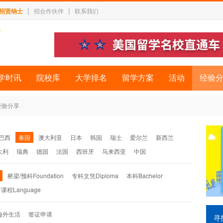
|
|
招贤纳士
招合作伙伴
联系我们
学时讯
院校库
大学排名
留学方案
活动
经验
经验分享
巴西
泰国
澳大利亚
日本
韩国
瑞士
爱尔兰
新西兰
大利
瑞典
德国
法国
西班牙
马来西亚
中国
桥梁/预科Foundation
专科文凭Diploma
本科Bachelor
课程Language
海外生活
签证申请
寻