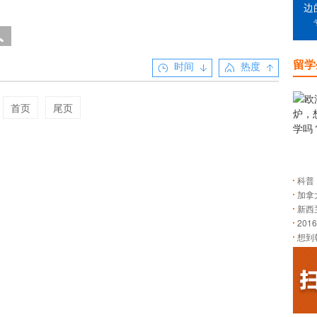
边
留学
时间
热度
首页
尾页
科普
加拿
新西
20
想到