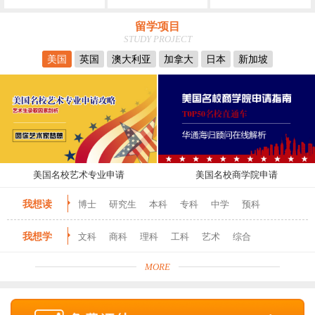
留学项目
STUDY PROJECT
美国
英国
澳大利亚
加拿大
日本
新加坡
美国名校艺术专业申请
美国名校商学院申请
我想读
博士
研究生
本科
专科
中学
预科
我想学
文科
商科
理科
工科
艺术
综合
MORE