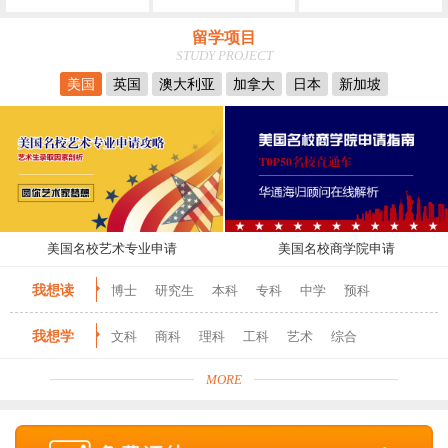
留学项目
STUDY PROJECT
美国
英国
澳大利亚
加拿大
日本
新加坡
美国名校艺术专业申请
美国名校商学院申请
我想读
博士
研究生
本科
专科
中学
预科
我想学
文科
商科
理科
工科
艺术
综合
MORE