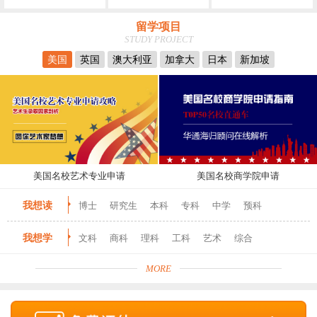
留学项目
STUDY PROJECT
美国
英国
澳大利亚
加拿大
日本
新加坡
美国名校艺术专业申请
美国名校商学院申请
我想读
博士
研究生
本科
专科
中学
预科
我想学
文科
商科
理科
工科
艺术
综合
MORE