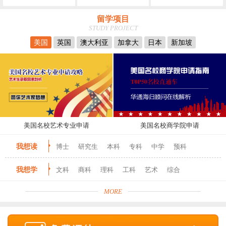
留学项目
STUDY PROJECT
美国
英国
澳大利亚
加拿大
日本
新加坡
美国名校艺术专业申请
美国名校商学院申请
我想读
博士
研究生
本科
专科
中学
预科
我想学
文科
商科
理科
工科
艺术
综合
MORE