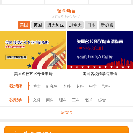
留学项目
STUDY PROJECT
美国
英国
澳大利亚
加拿大
日本
新加坡
美国名校艺术专业申请
美国名校商学院申请
我想读
博士
研究生
本科
专科
中学
预科
我想学
文科
商科
理科
工科
艺术
综合
MORE