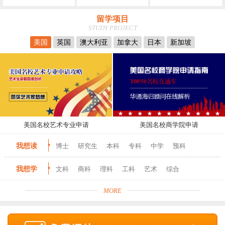
留学项目
STUDY PROJECT
美国
英国
澳大利亚
加拿大
日本
新加坡
美国名校艺术专业申请
美国名校商学院申请
我想读
博士
研究生
本科
专科
中学
预科
我想学
文科
商科
理科
工科
艺术
综合
MORE