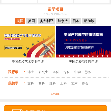
留学项目
STUDY PROJECT
美国
英国
澳大利亚
加拿大
日本
新加坡
美国名校艺术专业申请
美国名校商学院申请
我想读
博士
研究生
本科
专科
中学
预科
我想学
文科
商科
理科
工科
艺术
综合
MORE