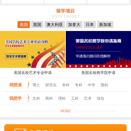
留学项目
STUDY PROJECT
美国
英国
澳大利亚
加拿大
日本
新加坡
美国名校艺术专业申请
美国名校商学院申请
我想读
博士
研究生
本科
专科
中学
预科
我想学
文科
商科
理科
工科
艺术
综合
MORE