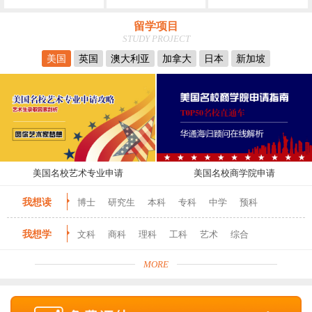
留学项目
STUDY PROJECT
美国
英国
澳大利亚
加拿大
日本
新加坡
美国名校艺术专业申请
美国名校商学院申请
我想读
博士
研究生
本科
专科
中学
预科
我想学
文科
商科
理科
工科
艺术
综合
MORE