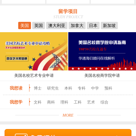
留学项目
STUDY PROJECT
美国
英国
澳大利亚
加拿大
日本
新加坡
美国名校艺术专业申请
美国名校商学院申请
我想读
博士
研究生
本科
专科
中学
预科
我想学
文科
商科
理科
工科
艺术
综合
MORE