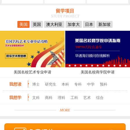
留学项目
STUDY PROJECT
美国
英国
澳大利亚
加拿大
日本
新加坡
美国名校艺术专业申请
美国名校商学院申请
我想读
博士
研究生
本科
专科
中学
预科
我想学
文科
商科
理科
工科
艺术
综合
MORE